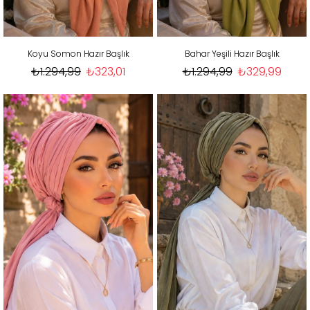
Koyu Somon Hazır Başlık
Bahar Yeşili Hazır Başlık
₺1.294,99
₺323,01
₺1.294,99
₺329,99