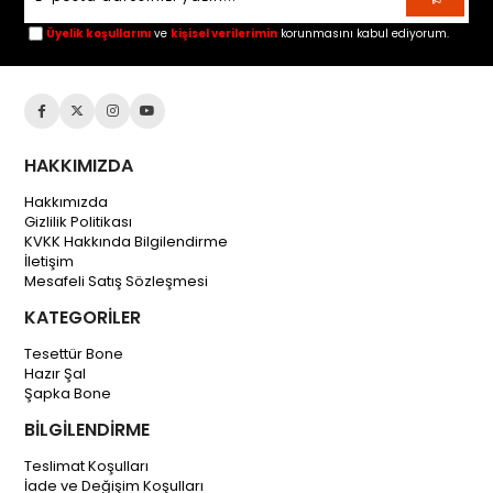
Üyelik koşullarını
ve
kişisel verilerimin
korunmasını kabul ediyorum.
HAKKIMIZDA
Hakkımızda
Gizlilik Politikası
KVKK Hakkında Bilgilendirme
İletişim
Mesafeli Satış Sözleşmesi
KATEGORİLER
Tesettür Bone
Hazır Şal
Şapka Bone
BİLGİLENDİRME
Teslimat Koşulları
İade ve Değişim Koşulları