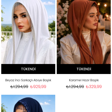
TÜKENDI
TÜKENDI
Beyaz İnci Sarkaçlı Abiye Başlık
Karamel Hazır Başlık
₺1.294,99
₺929,99
₺1.294,99
₺329,99