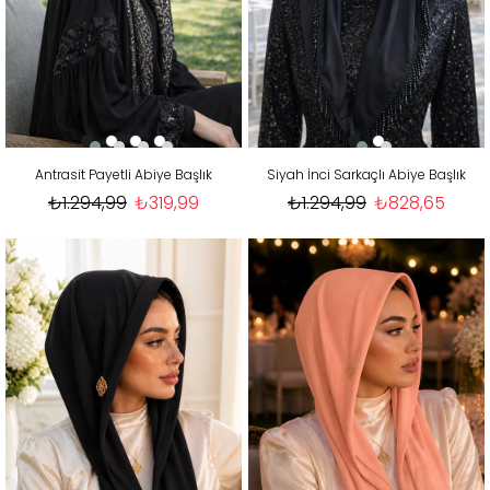
Antrasit Payetli Abiye Başlık
Siyah İnci Sarkaçlı Abiye Başlık
₺1.294,99
₺319,99
₺1.294,99
₺828,65