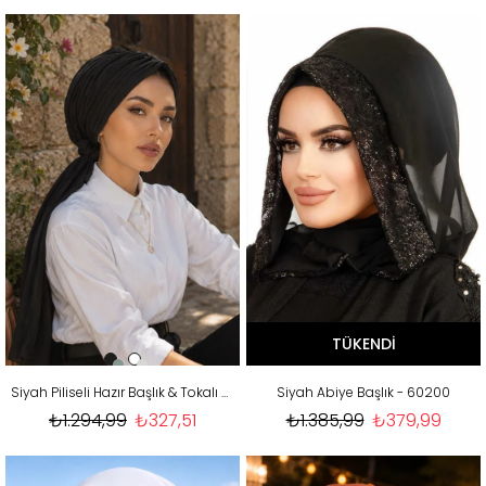
TÜKENDI
Siyah Piliseli Hazır Başlık & Tokalı Bone
Siyah Abiye Başlık - 60200
₺1.294,99
₺327,51
₺1.385,99
₺379,99