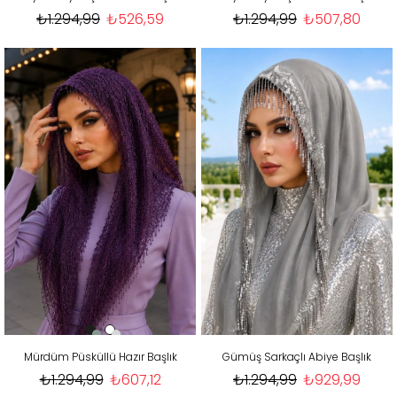
₺1.294,99
₺526,59
₺1.294,99
₺507,80
Mürdüm Püsküllü Hazır Başlık
Gümüş Sarkaçlı Abiye Başlık
₺1.294,99
₺607,12
₺1.294,99
₺929,99