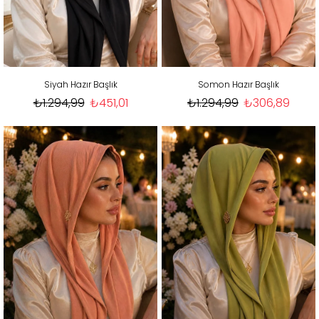
Siyah Hazır Başlık
Somon Hazır Başlık
₺1.294,99
₺451,01
₺1.294,99
₺306,89