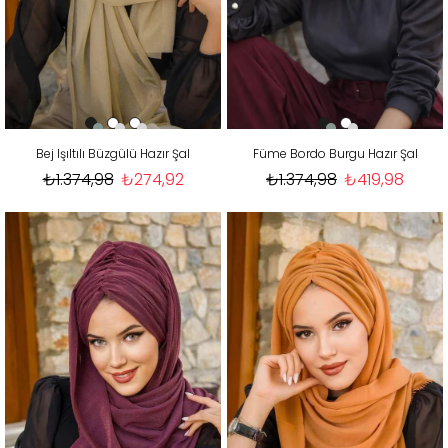
Bej Işıltılı Büzgülü Hazır Şal
Füme Bordo Burgu Hazır Şal
₺1.374,98
₺274,92
₺1.374,98
₺419,98