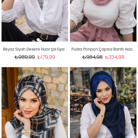
Beyaz Siyah Desenli Hazır Şal Eşarp
Pudra Ponpon Çapraz Bantlı Hazır Şal
₺989,99
₺179,99
₺984,98
₺334,98