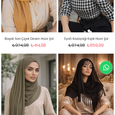
Başak Sarı Çiçek Desen Hazır Şal
Syah Kazayağı Kışlık Hazır Şal
₺974,98
₺414,98
₺974,98
₺859,99