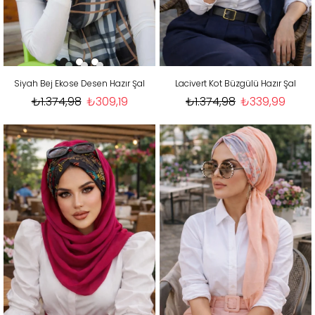
Siyah Bej Ekose Desen Hazır Şal
Lacivert Kot Büzgülü Hazır Şal
₺1.374,98
₺309,19
₺1.374,98
₺339,99