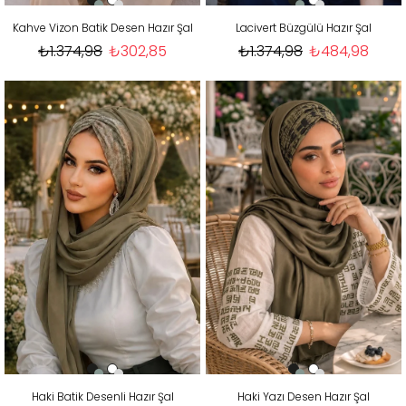
Kahve Vizon Batik Desen Hazır Şal
Lacivert Büzgülü Hazır Şal
₺1.374,98
₺302,85
₺1.374,98
₺484,98
Haki Batik Desenli Hazır Şal
Haki Yazı Desen Hazır Şal