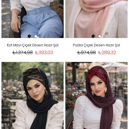
Kot Mavi Çiçek Desen Hazır Şal
Pudra Çiçek Desen Hazır Şal
₺1.374,98
₺393,03
₺974,98
₺289,32