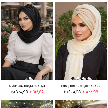
Siyah Düz Burgu Hazır Şal
Ekru Şifon Hazır Şal - 50600
₺1.374,98
₺316,02
₺1.374,98
₺475,98