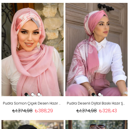
Pudra Somon Çiçek Desen Hazır Şal
Pudra Desenli Dijital Baskı Hazır Şal - 50610
₺1.374,98
₺388,29
₺1.374,98
₺328,43