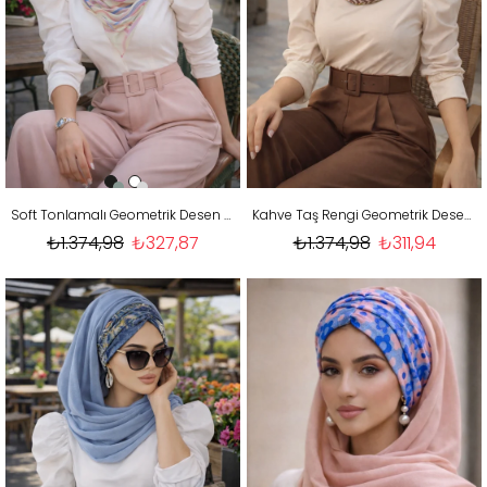
Soft Tonlamalı Geometrik Desen Hazır Şal
Kahve Taş Rengi Geometrik Desen Hazır Şal
₺1.374,98
₺327,87
₺1.374,98
₺311,94