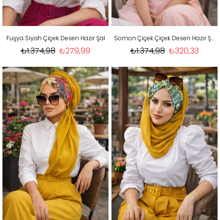
Fuşya Siyah Çiçek Desen Hazır Şal
Somon Çiçek Çiçek Desen Hazır Şal
₺1.374,98
₺279,99
₺1.374,98
₺320,33