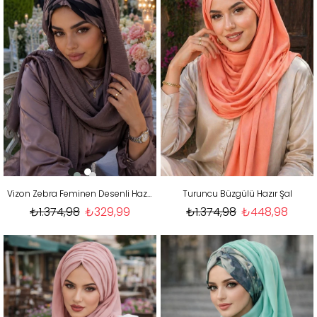
Vizon Zebra Feminen Desenli Hazır Şal
Turuncu Büzgülü Hazır Şal
₺1.374,98
₺329,99
₺1.374,98
₺448,98