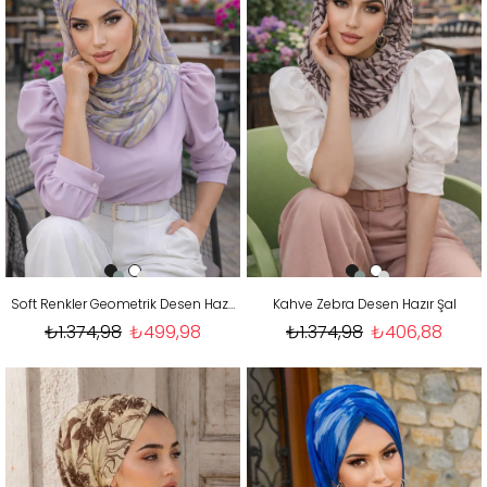
Soft Renkler Geometrik Desen Hazır Şal
Kahve Zebra Desen Hazır Şal
₺1.374,98
₺499,98
₺1.374,98
₺406,88