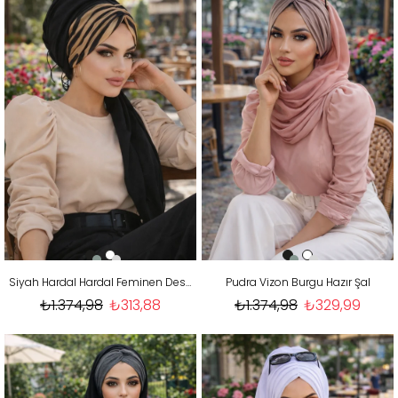
Siyah Hardal Hardal Feminen Desenli Hazır Şal
Pudra Vizon Burgu Hazır Şal
₺1.374,98
₺313,88
₺1.374,98
₺329,99