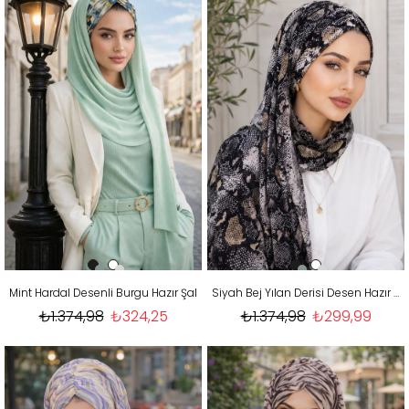
Mint Hardal Desenli Burgu Hazır Şal
Siyah Bej Yılan Derisi Desen Hazır Şal
₺1.374,98
₺324,25
₺1.374,98
₺299,99