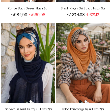
Kahve Batik Desen Hazır Şal
Siyah Kırçıllı Gri Burgu Hazır Şal
₺984,99
₺669,98
₺1.374,98
₺321,12
Lacivert Desenli Büzgülü Hazır Şal
Taba Kazayağı Kışlık Hazır Şal