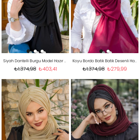
Siyah Dantelli Burgu Model Hazır Şal
Koyu Bordo Batik Batik Desenli Hazır Şal
₺1.374,98
₺403,41
₺1.374,98
₺279,99