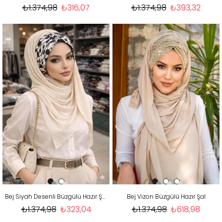
₺1.374,98
₺316,07
₺1.374,98
₺393,32
Bej Siyah Desenli Büzgülü Hazır Şal
Bej Vizon Büzgülü Hazır Şal
₺1.374,98
₺323,04
₺1.374,98
₺618,98