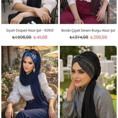
Siyah Drapeli Hazır Şal - 50501
Bordo Çiçek Desen Burgu Hazır Şal
₺1.506,99
₺411,68
₺1.374,98
₺299,99