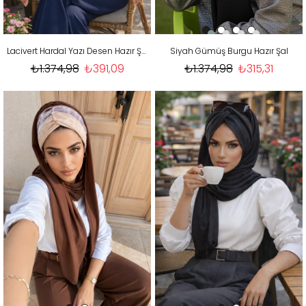
Lacivert Hardal Yazı Desen Hazır Şal
Siyah Gümüş Burgu Hazır Şal
₺1.374,98
₺391,09
₺1.374,98
₺315,31