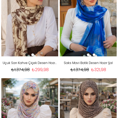
Uçuk Sarı Kahve Çiçek Desen Hazır Şal
Saks Mavi Batik Desen Hazır Şal
₺1.374,98
₺299,98
₺1.374,98
₺321,98