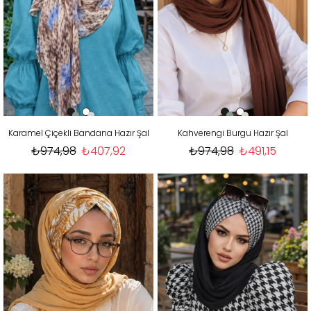
Karamel Çiçekli Bandana Hazır Şal
Kahverengi Burgu Hazır Şal
₺974,98
₺407,92
₺974,98
₺491,15