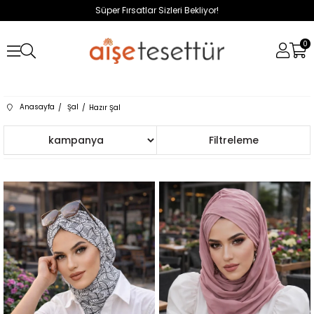
Süper Fırsatlar Sizleri Bekliyor!
0
Anasayfa
Şal
Hazır Şal
Sıralama
Filtreleme