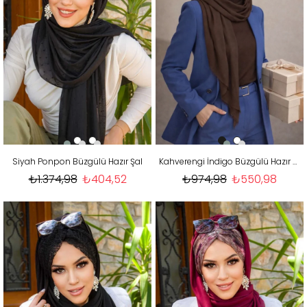
Siyah Ponpon Büzgülü Hazır Şal
Kahverengi İndigo Büzgülü Hazır Şal
₺1.374,98
₺404,52
₺974,98
₺550,98