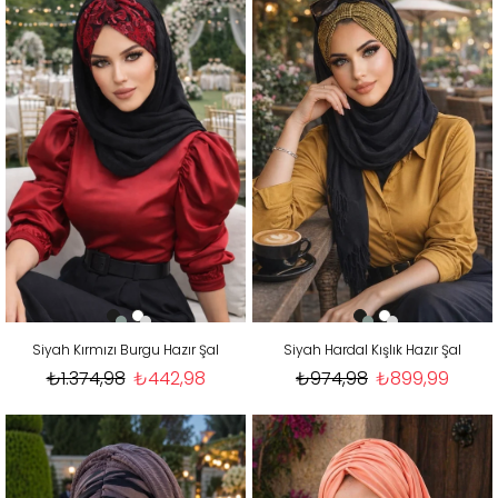
Siyah Kırmızı Burgu Hazır Şal
Siyah Hardal Kışlık Hazır Şal
₺1.374,98
₺442,98
₺974,98
₺899,99