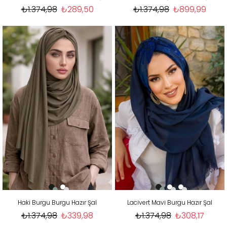
₺1.374,98
₺289,50
₺1.374,98
₺899,99
Haki Burgu Burgu Hazır Şal
Lacivert Mavi Burgu Hazır Şal
₺1.374,98
₺339,98
₺1.374,98
₺308,17