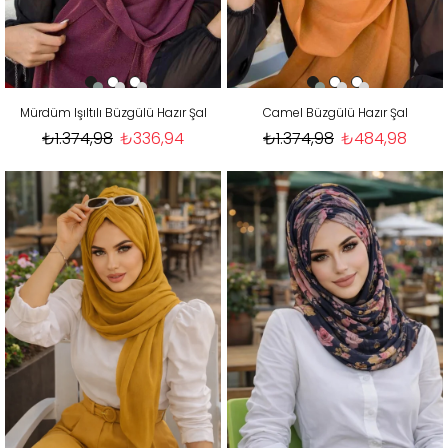
Mürdüm Işıltılı Büzgülü Hazır Şal
Camel Büzgülü Hazır Şal
₺1.374,98
₺336,94
₺1.374,98
₺484,98