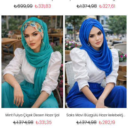
₺699,99
₺331,83
₺1.374,98
₺327,61
Mint Fulya Çiçek Desen Hazır Şal
Saks Mavi Büzgülü Hazır kelebekŞal
₺1.374,98
₺331,35
₺1.374,98
₺282,19