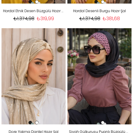
Hardal Etnik Desen Büzgülü Hazır Şal
Hardal Desenli Burgu Hazır Şal
₺1.374,98
₺319,99
₺1.374,98
₺381,68
Dore Yakma Dantel Hazır Şal
Siyah Gülkurusu Puanlı Büzgülü Hazır Şal