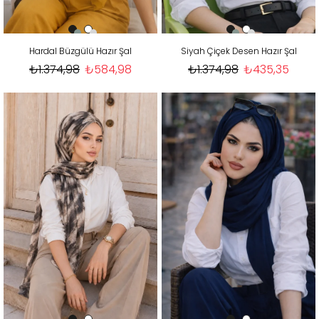
Hardal Büzgülü Hazır Şal
Siyah Çiçek Desen Hazır Şal
₺1.374,98
₺584,98
₺1.374,98
₺435,35