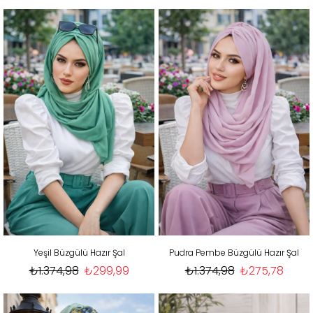
Yeşil Büzgülü Hazır Şal
Pudra Pembe Büzgülü Hazır Şal
₺1.374,98
₺299,99
₺1.374,98
₺275,78