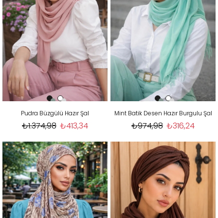
Pudra Büzgülü Hazır Şal
Mint Batik Desen Hazır Burgulu Şal
₺1.374,98
₺413,34
₺974,98
₺316,24