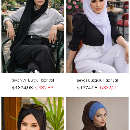
Siyah Gri Burgu Hazır Şal
Beyaz Büzgülü Hazır Şal
₺1.374,98
₺382,86
₺1.374,98
₺332,29