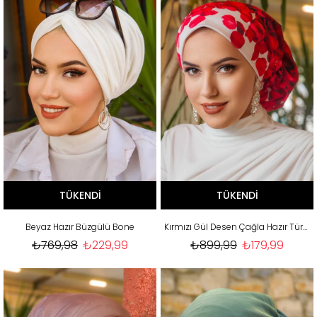
TÜKENDI
TÜKENDI
Beyaz Hazır Büzgülü Bone
Kırmızı Gül Desen Çağla Hazır Türban
₺769,98
₺229,99
₺899,99
₺179,99