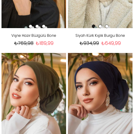
Vişne Hazır Büzgülü Bone
Siyah Kürk Kışlık Burgu Bone
₺769,98
₺189,99
₺934,99
₺649,99