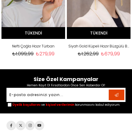
TÜKENDI
TÜKENDI
Nefti Çağla Hazır Türban
Siyah Gold Küpeli Hazır Büzgülü Bone
₺1.099,99
₺279,99
₺1.262,99
₺679,99
Size Özel Kampanyalar
Hemen Kayıt Ol Fırsatlardan Önce Sen Haberdar Ol!
Üyelik koşullarını
ve
kişisel verilerimin
korunmasını kabul ediyorum.