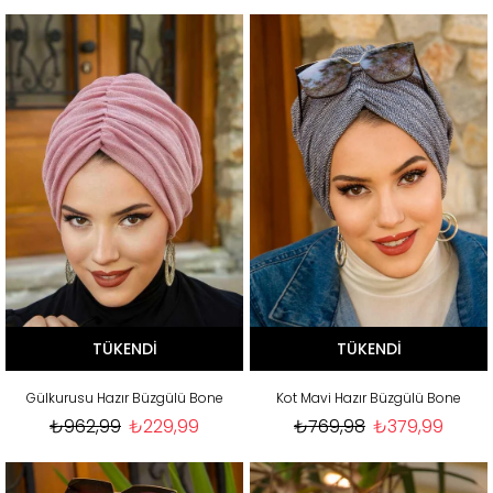
TÜKENDI
TÜKENDI
Gülkurusu Hazır Büzgülü Bone
Kot Mavi Hazır Büzgülü Bone
₺962,99
₺229,99
₺769,98
₺379,99