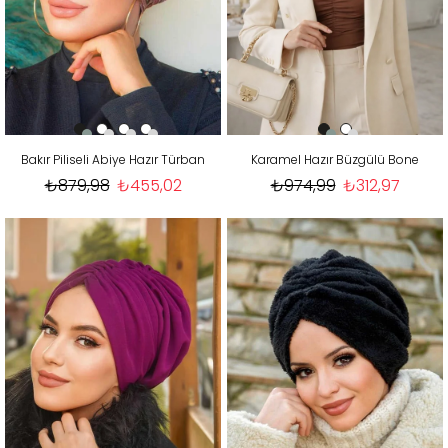
Bakır Piliseli Abiye Hazır Türban
Karamel Hazır Büzgülü Bone
₺879,98
₺455,02
₺974,99
₺312,97