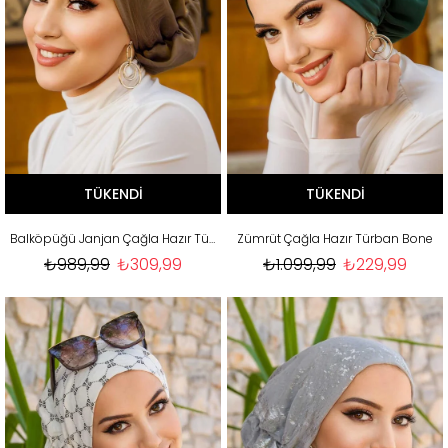
TÜKENDI
TÜKENDI
Balköpüğü Janjan Çağla Hazır Türban Bone
Zümrüt Çağla Hazır Türban Bone
₺989,99
₺309,99
₺1.099,99
₺229,99