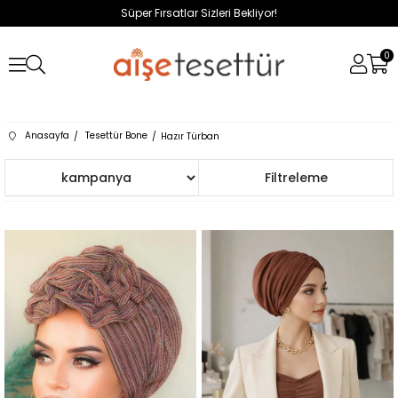
Süper Fırsatlar Sizleri Bekliyor!
0
Anasayfa
Tesettür Bone
Hazır Türban
Sıralama
Filtreleme