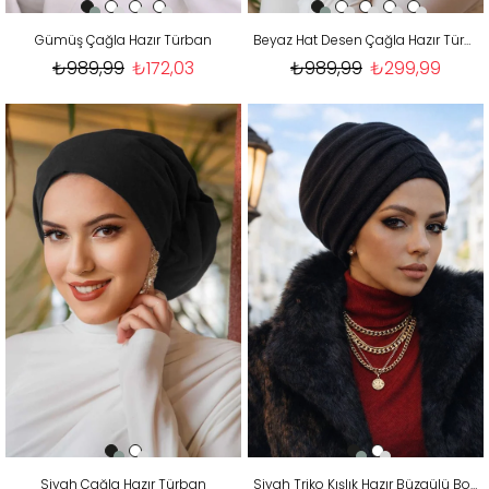
Gümüş Çağla Hazır Türban
Beyaz Hat Desen Çağla Hazır Türban
₺989,99
₺172,03
₺989,99
₺299,99
Siyah Çağla Hazır Türban
Siyah Triko Kışlık Hazır Büzgülü Bone