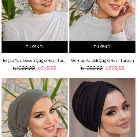
TÜKENDI
TÜKENDI
Beyaz Yazı Desen Çağla Hazır Türban
Gümüş Varaklı Çağla Hazır Türban
₺1.099,99
₺279,99
₺1.099,99
₺229,99