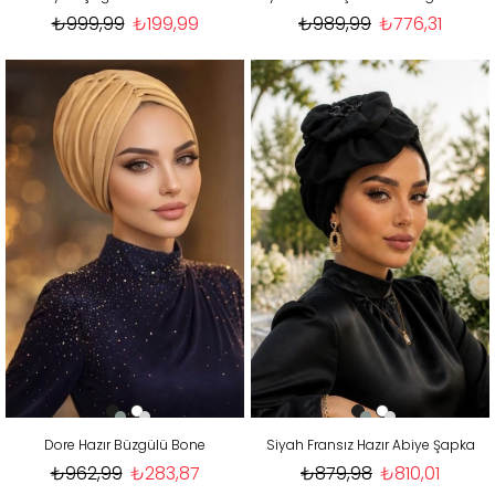
₺999,99
₺199,99
₺989,99
₺776,31
Dore Hazır Büzgülü Bone
Siyah Fransız Hazır Abiye Şapka
₺962,99
₺283,87
₺879,98
₺810,01