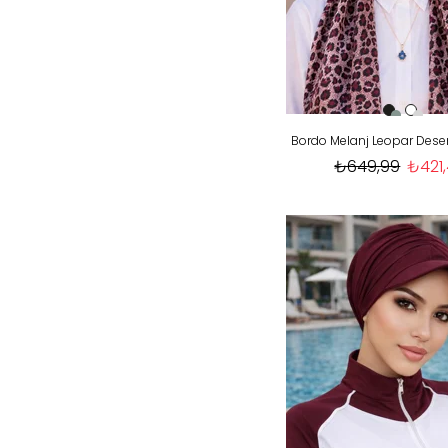
₺649,99
₺421