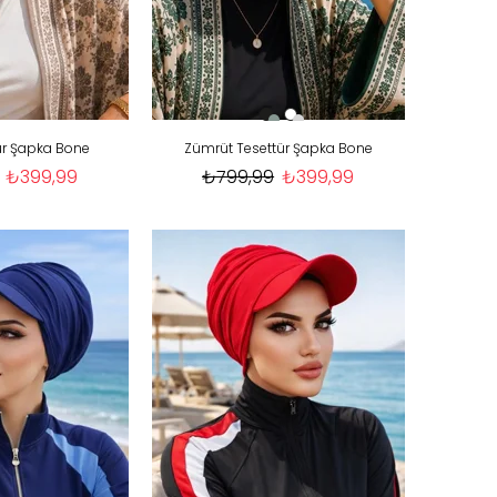
ür Şapka Bone
Zümrüt Tesettür Şapka Bone
₺399,99
₺799,99
₺399,99