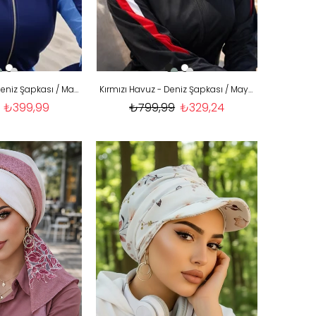
Lacivert Havuz & Deniz Şapkası / Mayo Üstüne Kullanılabilir
Kırmızı Havuz - Deniz Şapkası / Mayo Üstüne Kullanılabilir
₺399,99
₺799,99
₺329,24