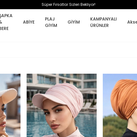
Süper Fırsatlar Sizleri Bekliyor!
ŞAPKA
PLAJ
KAMPANYALI
&
ABİYE
GİYİM
Aks
GİYİM
ÜRÜNLER
BERE