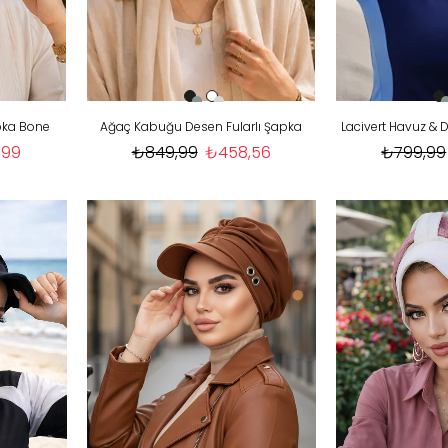
pka Bone
Ağaç Kabuğu Desen Fularlı Şapka
,99
₺849,99
₺458,56
₺799,99