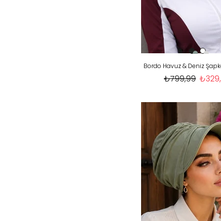
₺799,99
₺329