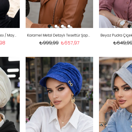
Siyah Havuz - Deniz Şapkası / Mayo Üstüne Kullanılabilir
Karamel Metal Detaylı Tesettür Şapka Bone
,98
₺999,99
₺657,97
₺649,9