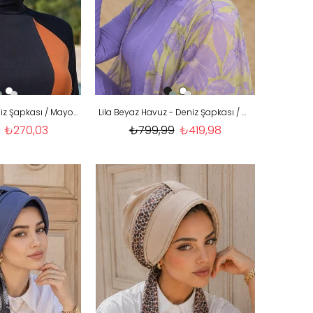
Taba Havuz - Deniz Şapkası / Mayo Üstüne Kullanılabilir
Lila Beyaz Havuz - Deniz Şapkası / Mayo Üstüne Kullanılabilir
₺270,03
₺799,99
₺419,98