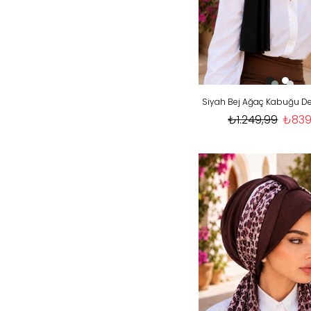
₺1.249,99
₺839