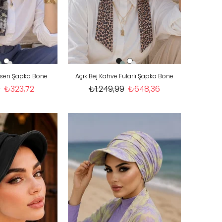
esen Şapka Bone
Açık Bej Kahve Fularlı Şapka Bone
9
₺323,72
₺1.249,99
₺648,36