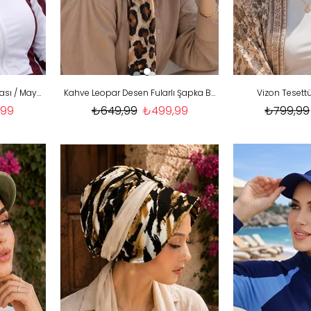
Bordo Havuz & Deniz Şapkası / Mayo Üstüne Kullanılabilir
Kahve Leopar Desen Fularlı Şapka Bone
Vizon Tesett
,99
₺649,99
₺499,99
₺799,99