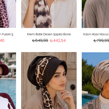
Bordo Melanj Leopar Desen Fularlı Şapka Bone
Krem Batik Desen Şapka Bone
,46
₺649,99
₺442,54
₺799,9