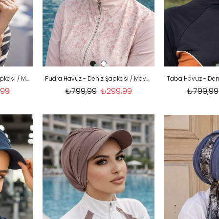
Taş Hazır Havuz - Deniz Şapkası / Mayo Üstüne Kullanılabilir
Pudra Havuz - Deniz Şapkası / Mayo Üstüne Kullanılabilir
,99
₺799,99
₺299,99
₺799,99