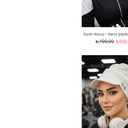
₺799,99
₺619