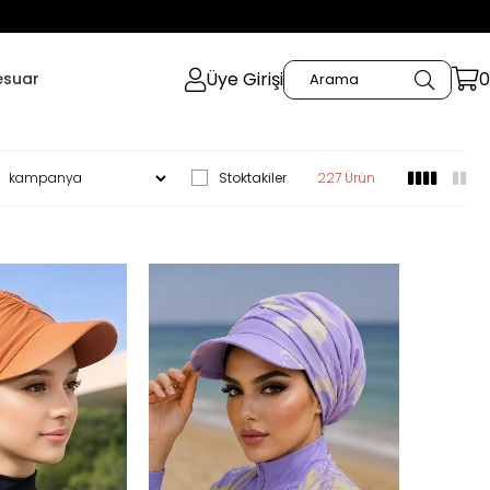
Üye Girişi
0
esuar
Stoktakiler
227 Ürün