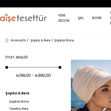
YENİ
ŞAL
BONE
SEZON
Anasayfa
Şapka & Bere
Şapkalı Bone
FIYAT ARALIĞI
₺199,00 - ₺990,00
Şapka & Bere
Şapkalı Bone
Tesettür Bere