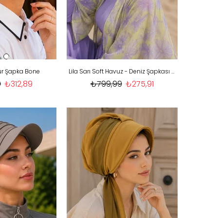
ür Şapka Bone
Lila Sarı Soft Havuz - Deniz Şapkası / Mayo Üstüne Kullanılabilir
9
₺312,89
₺799,99
₺275,91