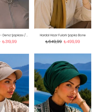
Vizon Hazır Havuz - Deniz Şapkası / Mayo Üstüne Kullanılabilir
Hardal Hazır Fularlı Şapka Bone
9
₺319,99
₺649,99
₺499,99