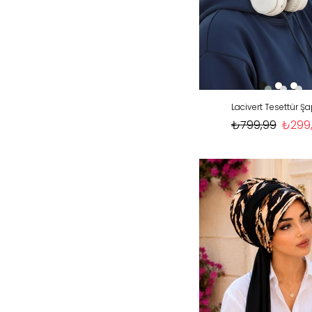
Lacivert Tesettür Ş
₺799,99
₺299