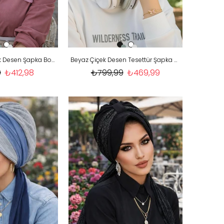
Beyaz Pudra Çiçek Desen Şapka Bone
Beyaz Çiçek Desen Tesettür Şapka Bone
9
₺412,98
₺799,99
₺469,99