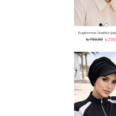
Kuşkonmaz Tesettür Şa
₺799,99
₺299