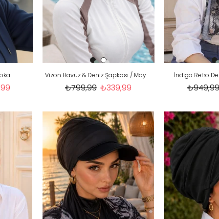
apka
Vizon Havuz & Deniz Şapkası / Mayo Üstüne Kullanılabilir
İndigo Retro D
,99
₺799,99
₺339,99
₺949,9