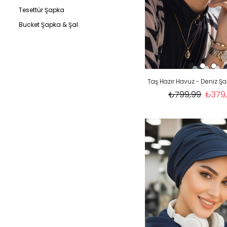
Tesettür Şapka
Bucket Şapka & Şal
₺799,99
₺379