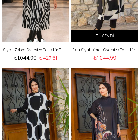
TÜKENDI
Siyah Zebra Oversize Tesettür Tunik
Ekru Siyah Kareli Oversize Tesettür Tunik
₺1.044,99
₺427,61
₺1.044,99