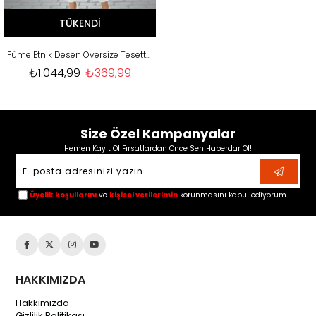
TÜKENDI
Füme Etnik Desen Oversize Tesettür Tunik
₺1.044,99
₺369,99
Size Özel Kampanyalar
Hemen Kayıt Ol Fırsatlardan Önce Sen Haberdar Ol!
Üyelik koşullarını
ve
kişisel verilerimin
korunmasını kabul ediyorum.
HAKKIMIZDA
Hakkımızda
Gizlilik Politikası