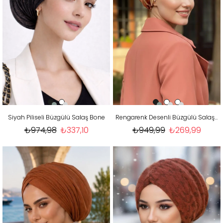
Siyah Piliseli Büzgülü Salaş Bone
Rengarenk Desenli Büzgülü Salaş Bone
₺974,98
₺337,10
₺949,99
₺269,99