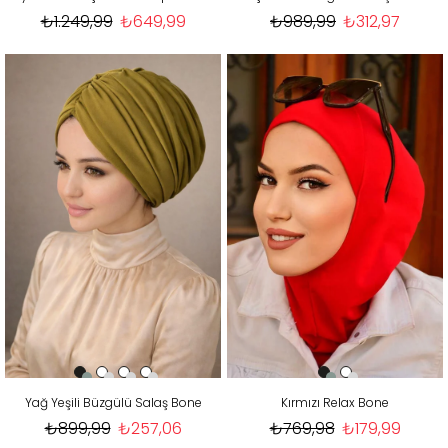
₺1.249,99
₺649,99
₺989,99
₺312,97
Yağ Yeşili Büzgülü Salaş Bone
Kırmızı Relax Bone
₺899,99
₺257,06
₺769,98
₺179,99