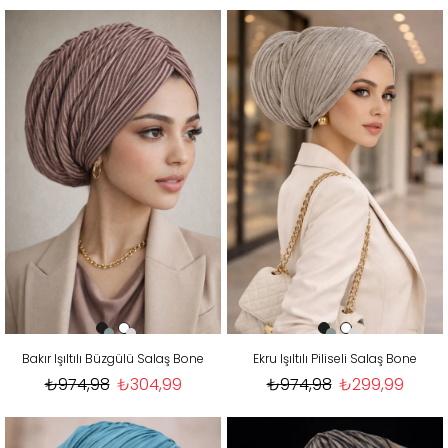
Bakır Işıltılı Büzgülü Salaş Bone
Ekru Işıltılı Piliseli Salaş Bone
₺974,98
₺304,99
₺974,98
₺299,99