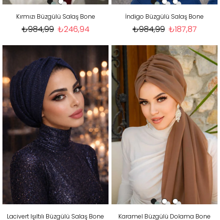
Kırmızı Büzgülü Salaş Bone
İndigo Büzgülü Salaş Bone
₺984,99
₺246,94
₺984,99
₺187,87
Lacivert Işıltılı Büzgülü Salaş Bone
Karamel Büzgülü Dolama Bone