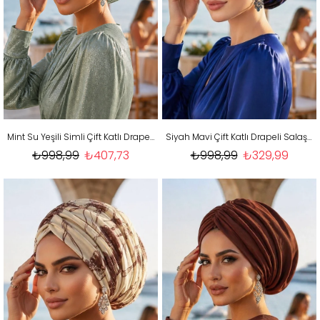
Mint Su Yeşili Simli Çift Katlı Drapeli Salaş Bone
Siyah Mavi Çift Katlı Drapeli Salaş Bone
₺998,99
₺407,73
₺998,99
₺329,99