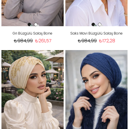
Gri Büzgülü Salaş Bone
Saks Mavi Büzgülü Salaş Bone
₺984,99
₺261,57
₺984,99
₺172,28