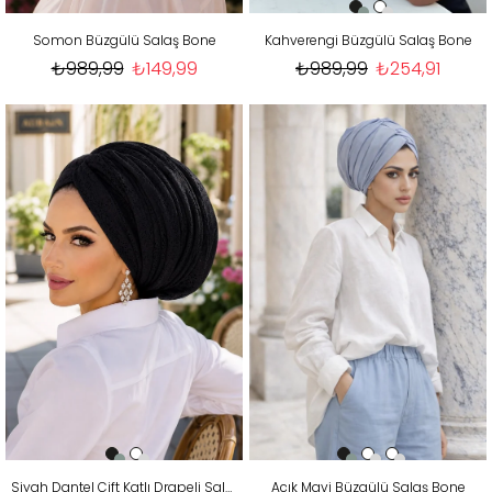
Somon Büzgülü Salaş Bone
Kahverengi Büzgülü Salaş Bone
₺989,99
₺149,99
₺989,99
₺254,91
Siyah Dantel Çift Katlı Drapeli Salaş Bone
Açık Mavi Büzgülü Salaş Bone