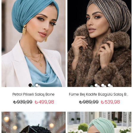
Petrol Piliseli Salaş Bone
Füme Bej Kadife Büzgülü Salaş Bone
₺939,99
₺499,98
₺989,99
₺539,98