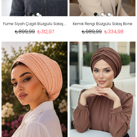
Füme Siyah Çizgili Büzgülü Salaş Bone
Kemik Rengi Büzgülü Salaş Bone
₺899,99
₺312,97
₺989,99
₺334,98