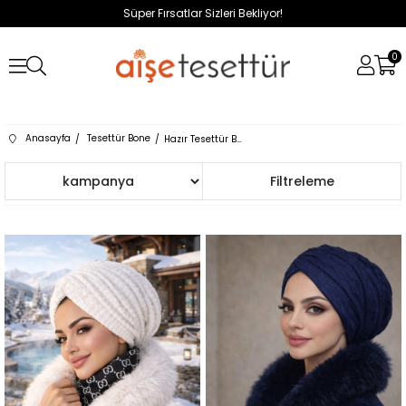
Süper Fırsatlar Sizleri Bekliyor!
0
Anasayfa
Tesettür Bone
Hazır Tesettür Bone
Sıralama
Filtreleme