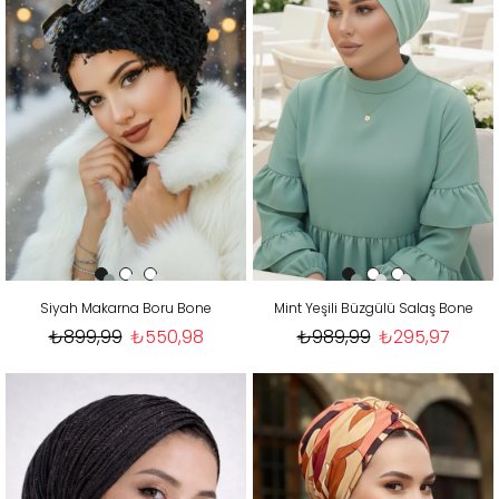
Siyah Makarna Boru Bone
Mint Yeşili Büzgülü Salaş Bone
₺899,99
₺550,98
₺989,99
₺295,97