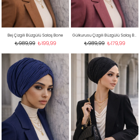
Bej Çizgili Büzgülü Salaş Bone
Gülkurusu Çizgili Büzgülü Salaş Bone
₺989,99
₺199,99
₺989,99
₺179,99