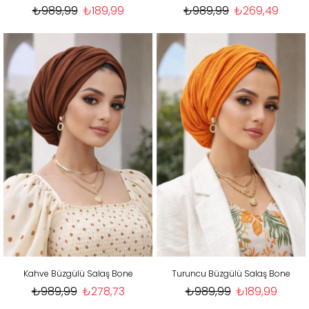
₺989,99
₺189,99
₺989,99
₺269,49
Kahve Büzgülü Salaş Bone
Turuncu Büzgülü Salaş Bone
₺989,99
₺278,73
₺989,99
₺189,99