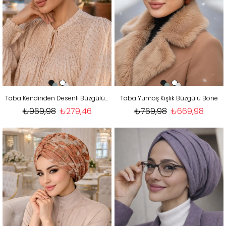
Taba Kendinden Desenli Büzgülü Bone
Taba Yumoş Kışlık Büzgülü Bone
₺969,98
₺279,46
₺769,98
₺669,98