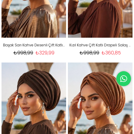
Başak Sarı Kahve Desenli Çift Katlı Drapeli Salaş Bone
Kızıl Kahve Çift Katlı Drapeli Salaş Bone
₺998,99
₺329,99
₺998,99
₺360,85