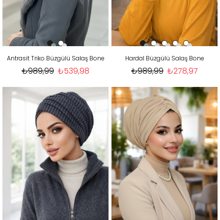
Antrasit Triko Büzgülü Salaş Bone
Hardal Büzgülü Salaş Bone
₺989,99
₺539,98
₺989,99
₺278,97