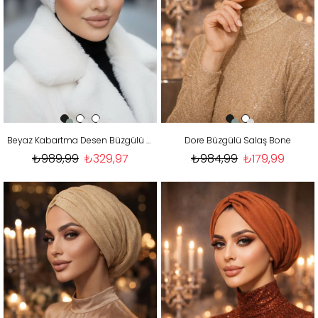
Beyaz Kabartma Desen Büzgülü Salaş Bone
Dore Büzgülü Salaş Bone
₺989,99
₺329,97
₺984,99
₺179,99