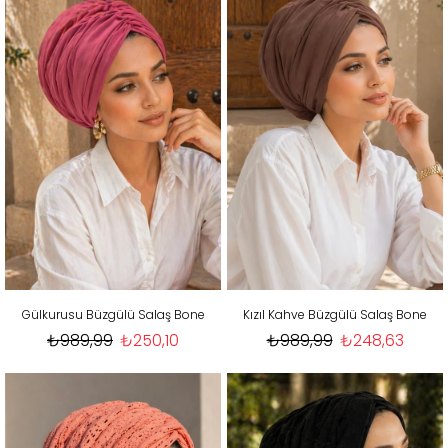
Gülkurusu Büzgülü Salaş Bone
Kızıl Kahve Büzgülü Salaş Bone
₺989,99
₺250,10
₺989,99
₺248,63