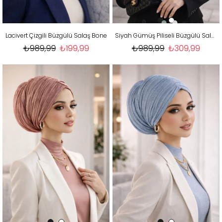
Lacivert Çizgili Büzgülü Salaş Bone
Siyah Gümüş Piliseli Büzgülü Salaş Bone
₺989,99
₺199,99
₺989,99
₺309,99