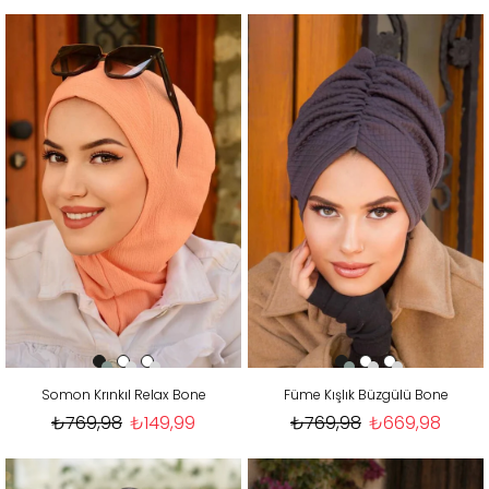
Somon Krınkıl Relax Bone
Füme Kışlık Büzgülü Bone
₺769,98
₺149,99
₺769,98
₺669,98