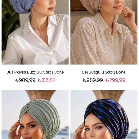
Buz Mavisi Büzgülü Salaş Bone
Bej Büzgülü Salaş Bone
₺989,99
₺316,87
₺989,99
₺299,99