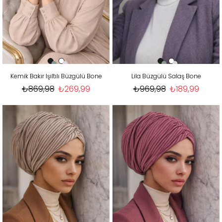
Kemik Bakır Işıltılı Büzgülü Bone
Lila Büzgülü Salaş Bone
₺869,98
₺269,99
₺969,98
₺189,99