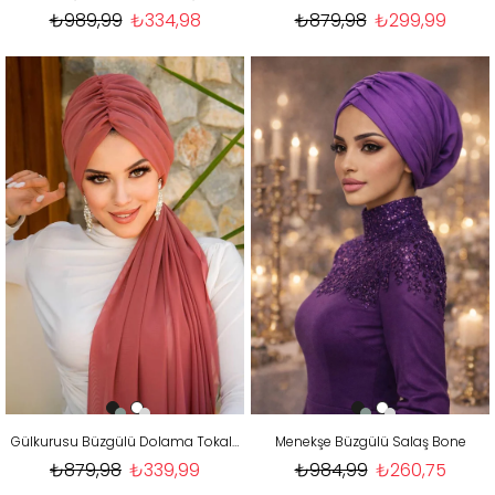
₺989,99
₺334,98
₺879,98
₺299,99
Gülkurusu Büzgülü Dolama Tokalı Bone
Menekşe Büzgülü Salaş Bone
₺879,98
₺339,99
₺984,99
₺260,75