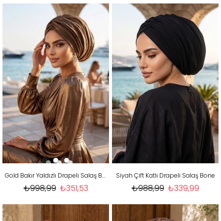
Gold Bakır Yaldızlı Drapeli Salaş Bone
Siyah Çift Katlı Drapeli Salaş Bone
₺998,99
₺351,53
₺988,99
₺339,99