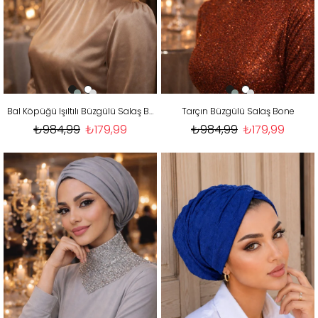
Bal Köpüğü Işıltılı Büzgülü Salaş Bone
Tarçın Büzgülü Salaş Bone
₺984,99
₺179,99
₺984,99
₺179,99