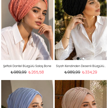
Şeftali Dantel Büzgülü Salaş Bone
Siyah Kendinden Desenli Büzgülü Salaş Bone
₺989,99
₺265,58
₺989,99
₺334,29