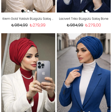
Krem Gold Yaldızlı Büzgülü Salaş Bone
Lacivert Triko Büzgülü Salaş Bone
₺984,99
₺279,99
₺984,99
₺279,00