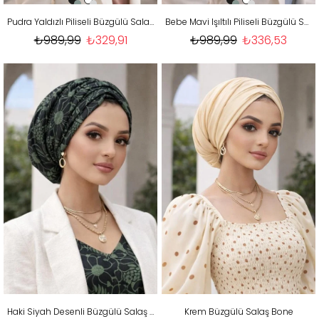
Pudra Yaldızlı Piliseli Büzgülü Salaş Bone
Bebe Mavi Işıltılı Piliseli Büzgülü Salaş Bone
₺989,99
₺329,91
₺989,99
₺336,53
Haki Siyah Desenli Büzgülü Salaş Bone
Krem Büzgülü Salaş Bone