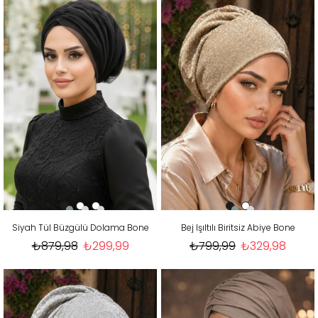
Siyah Tül Büzgülü Dolama Bone
Bej Işıltılı Biritsiz Abiye Bone
₺879,98
₺299,99
₺799,99
₺329,98