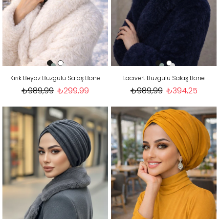
Kırık Beyaz Büzgülü Salaş Bone
Lacivert Büzgülü Salaş Bone
₺989,99
₺299,99
₺989,99
₺394,25