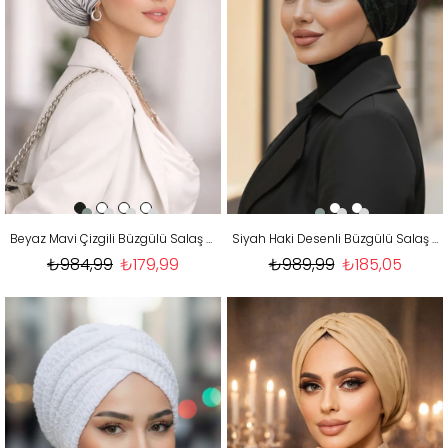
Beyaz Mavi Çizgili Büzgülü Salaş Bone
Siyah Haki Desenli Büzgülü Salaş Bone
₺984,99
₺179,99
₺989,99
₺185,05