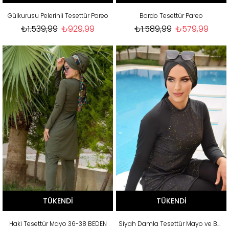
Gülkurusu Pelerinli Tesettür Pareo
Bordo Tesettür Pareo
₺1.539,99
₺929,99
₺1.589,99
₺579,99
TÜKENDI
TÜKENDI
Haki Tesettür Mayo 36-38 BEDEN
Siyah Damla Tesettür Mayo ve Bone Takım 48-50 beden