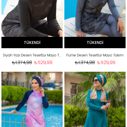
TÜKENDI
TÜKENDI
Siyah Yazı Desen Tesettür Mayo Takım
Füme Desen Tesettür Mayo Takım
₺1.374,98
₺529,99
₺1.374,98
₺529,99