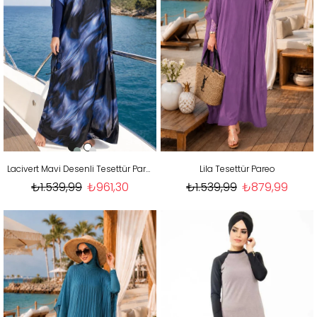
Lacivert Mavi Desenli Tesettür Pareo
Lila Tesettür Pareo
₺1.539,99
₺961,30
₺1.539,99
₺879,99