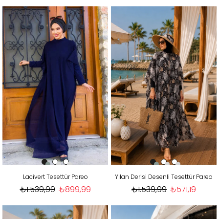
Lacivert Tesettür Pareo
Yılan Derisi Desenli Tesettür Pareo
₺1.539,99
₺899,99
₺1.539,99
₺571,19