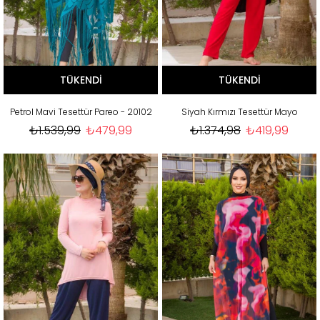
TÜKENDI
TÜKENDI
Petrol Mavi Tesettür Pareo - 20102
Siyah Kırmızı Tesettür Mayo
₺1.539,99
₺479,99
₺1.374,98
₺419,99