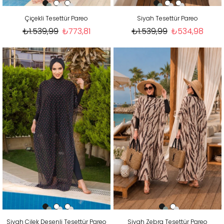
Çiçekli Tesettür Pareo
Siyah Tesettür Pareo
₺1.539,99
₺773,81
₺1.539,99
₺534,98
Siyah Çilek Desenli Tesettür Pareo
Siyah Zebra Tesettür Pareo