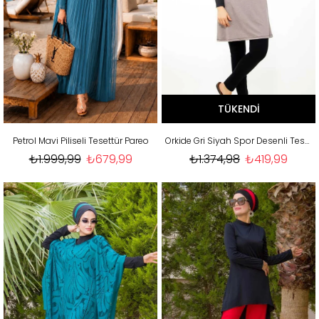
TÜKENDI
Petrol Mavi Piliseli Tesettür Pareo
Orkide Gri Siyah Spor Desenli Tesettür Mayo
₺1.999,99
₺679,99
₺1.374,98
₺419,99