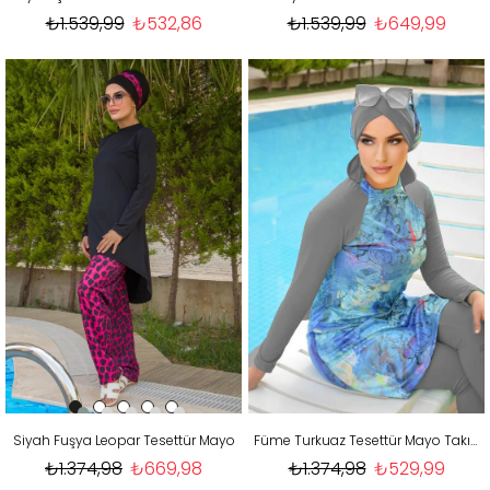
₺1.539,99
₺532,86
₺1.539,99
₺649,99
Siyah Fuşya Leopar Tesettür Mayo
Füme Turkuaz Tesettür Mayo Takım
₺1.374,98
₺669,98
₺1.374,98
₺529,99