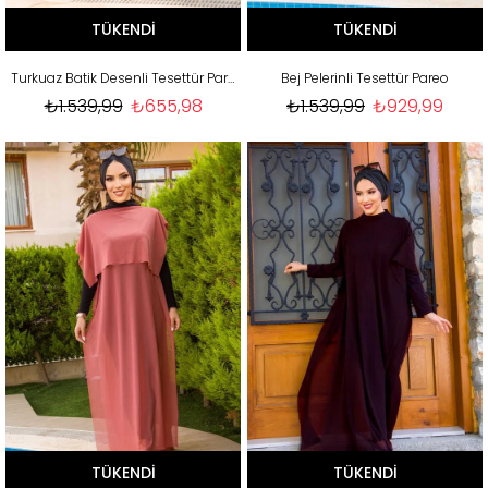
TÜKENDI
TÜKENDI
Turkuaz Batik Desenli Tesettür Pareo
Bej Pelerinli Tesettür Pareo
₺1.539,99
₺655,98
₺1.539,99
₺929,99
TÜKENDI
TÜKENDI