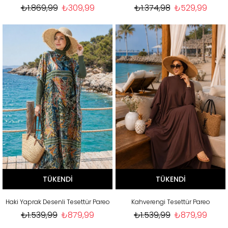
₺1.869,99
₺309,99
₺1.374,98
₺529,99
TÜKENDI
TÜKENDI
Haki Yaprak Desenli Tesettür Pareo
Kahverengi Tesettür Pareo
₺1.539,99
₺879,99
₺1.539,99
₺879,99