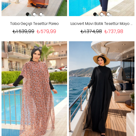
Taba Geçişli Tesettür Pareo
Lacivert Mavi Batik Tesettür Mayo Takım
₺1.539,99
₺579,99
₺1.374,98
₺737,98