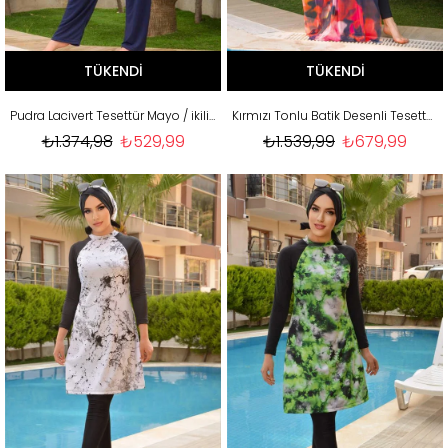
TÜKENDI
TÜKENDI
Pudra Lacivert Tesettür Mayo / ikili takım
Kırmızı Tonlu Batik Desenli Tesettür Pareo
₺1.374,98
₺529,99
₺1.539,99
₺679,99