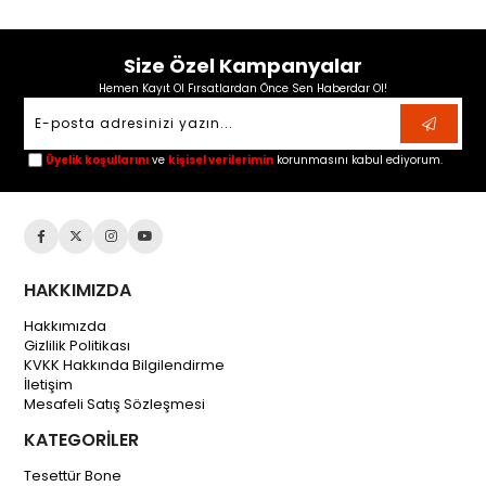
Size Özel Kampanyalar
Hemen Kayıt Ol Fırsatlardan Önce Sen Haberdar Ol!
Üyelik koşullarını
ve
kişisel verilerimin
korunmasını kabul ediyorum.
HAKKIMIZDA
Hakkımızda
Gizlilik Politikası
KVKK Hakkında Bilgilendirme
İletişim
Mesafeli Satış Sözleşmesi
KATEGORİLER
Tesettür Bone