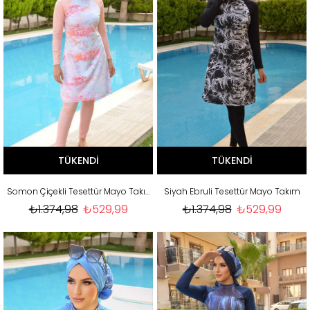
TÜKENDI
TÜKENDI
Somon Çiçekli Tesettür Mayo Takım
Siyah Ebruli Tesettür Mayo Takım
₺1.374,98
₺529,99
₺1.374,98
₺529,99