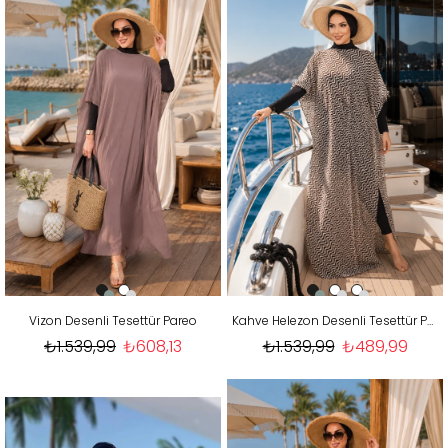
Vizon Desenli Tesettür Pareo
Kahve Helezon Desenli Tesettür Pareo
₺1.539,99
₺608,13
₺1.539,99
₺489,99