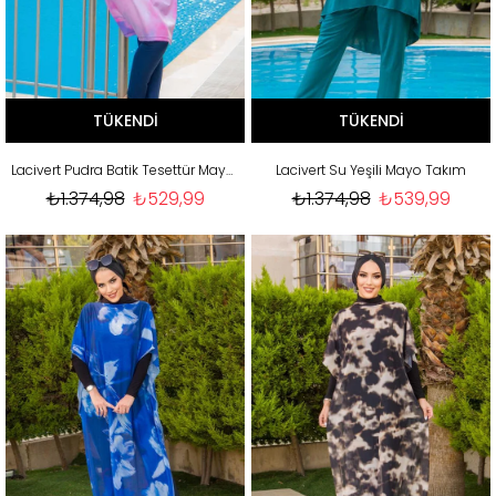
TÜKENDI
TÜKENDI
Lacivert Pudra Batik Tesettür Mayo Takım
Lacivert Su Yeşili Mayo Takım
₺1.374,98
₺529,99
₺1.374,98
₺539,99