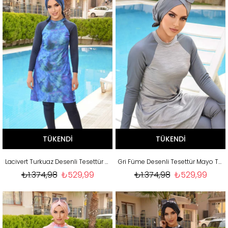
TÜKENDI
TÜKENDI
Lacivert Turkuaz Desenli Tesettür Mayo Takım
Gri Füme Desenli Tesettür Mayo Takım
₺1.374,98
₺529,99
₺1.374,98
₺529,99