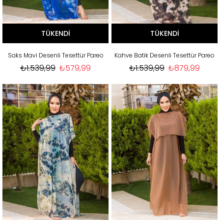
TÜKENDI
TÜKENDI
Saks Mavi Desenli Tesettür Pareo
Kahve Batik Desenli Tesettür Pareo
₺1.539,99
₺579,99
₺1.539,99
₺879,99