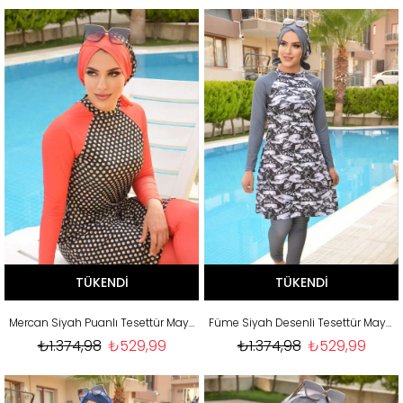
TÜKENDI
TÜKENDI
Mercan Siyah Puanlı Tesettür Mayo Takım
Füme Siyah Desenli Tesettür Mayo Takım
₺1.374,98
₺529,99
₺1.374,98
₺529,99