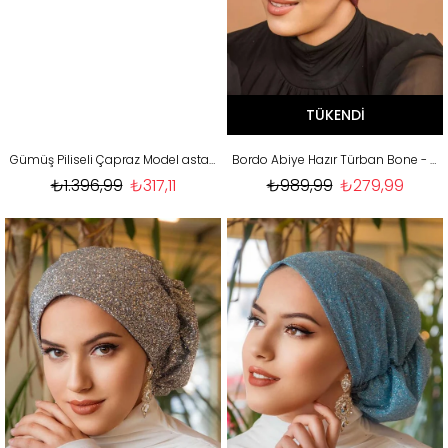
TÜKENDI
Gümüş Piliseli Çapraz Model astarlı Bone
Bordo Abiye Hazır Türban Bone - 60300
₺1.396,99
₺317,11
₺989,99
₺279,99