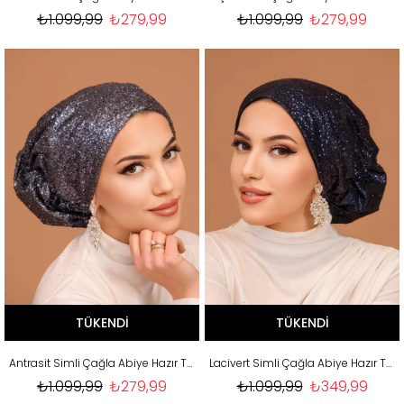
₺1.099,99
₺279,99
₺1.099,99
₺279,99
TÜKENDI
TÜKENDI
Antrasit Simli Çağla Abiye Hazır Türban Bone
Lacivert Simli Çağla Abiye Hazır Türban Bone
₺1.099,99
₺279,99
₺1.099,99
₺349,99