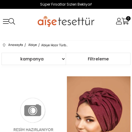
Süper Fırsatlar Sizleri Bekliyor!
0
Anasayfa
Abiye
Abiye Hazır Türban
Sıralama
Filtreleme