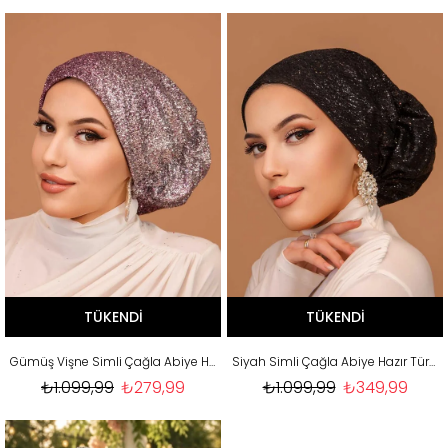
TÜKENDI
TÜKENDI
Gümüş Vişne Simli Çağla Abiye Hazır Türban Bone
Siyah Simli Çağla Abiye Hazır Türban Bone
₺1.099,99
₺279,99
₺1.099,99
₺349,99