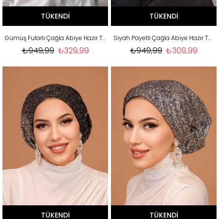
TÜKENDI
TÜKENDI
Gümüş Fularlı Çağla Abiye Hazır Türban Bone
Siyah Payetli Çağla Abiye Hazır Türban Bone
₺949,99
₺329,99
₺949,99
₺309,99
TÜKENDI
TÜKENDI