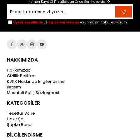
Hemen Kayıt Ol Fırsatlardan Önce Sen Haberdar Ol!
Üyelik koşullarını
ve
kişisel verilerimin
korunmasını kabul ediyorum.
HAKKIMIZDA
Hakkımızda
Gizlilik Politikası
KVKK Hakkında Bilgilendirme
İletişim
Mesafeli Satış Sözleşmesi
KATEGORİLER
Tesettür Bone
Hazır Şal
Şapka Bone
BİLGİLENDİRME