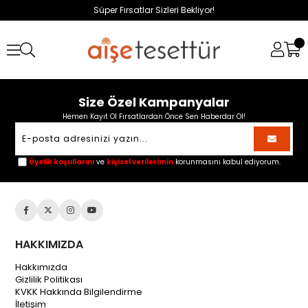
Süper Fırsatlar Sizleri Bekliyor!
Size Özel Kampanyalar
Hemen Kayıt Ol Fırsatlardan Önce Sen Haberdar Ol!
Üyelik koşullarını
ve
kişisel verilerimin
korunmasını kabul ediyorum.
HAKKIMIZDA
Hakkımızda
Gizlilik Politikası
KVKK Hakkında Bilgilendirme
İletişim