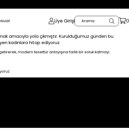
Üye Girişi
0
esuar
ırmak amacıyla yola çıkmıştır. Kurulduğumuz günden bu
eyen kadınlara hitap ediyoruz.
ya getirerek, modern tesettür anlayışına farklı bir soluk katmayı
yoruz.