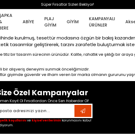
Süper Fırsatlar Sizleri Bekliyor!
ŞAPKA
PLAJ
KAMPANYALI
&
ABİYE
GİYİM
Aks
GİYİM
ÜRÜNLER
BERE
arihinde kurulmuş, tesettür modasına özgün bir bakış kazand
tetik tasarımlar geliştirerek, tarzını zarafetle buluşturmak ist
 ve titiz bir tasarım sürecinin ürünüdür. Kalite, rahatlık ve şıklığı bir ara
i bir alışveriş deneyimi sunmak önceliğimizdir.
esettür giyimde güvenilir ve ilham veren bir marka olmanın gururunu yaşı
Size Özel Kampanyalar
men Kayıt Ol Fırsatlardan Önce Sen Haberdar Ol!
yelik koşullarını
ve
kişisel verilerimin
korunmasını kabul
diyorum.