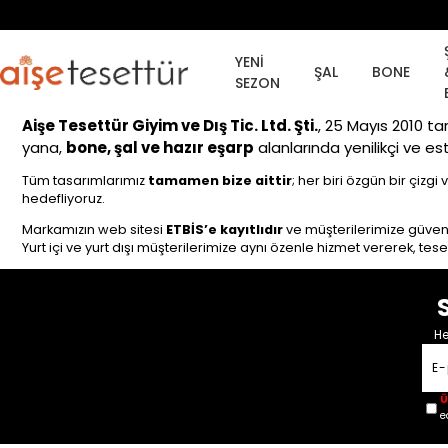
YENİ
ŞAL
BONE
SEZON
Aişe Tesettür Giyim ve Dış Tic. Ltd. Şti.
, 25 Mayıs 2010 t
yana,
bone, şal ve hazır eşarp
alanlarında yenilikçi ve es
Tüm tasarımlarımız
tamamen bize aittir
; her biri özgün bir çizgi
hedefliyoruz.
Markamızın web sitesi
ETBİS’e kayıtlıdır
ve müşterilerimize güvenl
Yurt içi ve yurt dışı müşterilerimize aynı özenle hizmet vererek, t
He
Ü
e