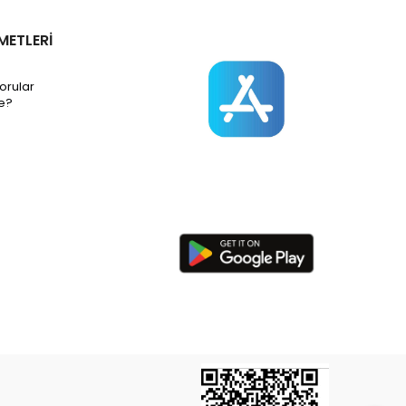
METLERİ
orular
e?