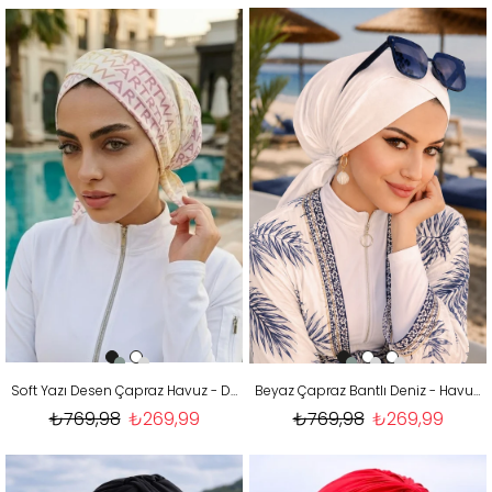
Soft Yazı Desen Çapraz Havuz - Deniz Bonesi
Beyaz Çapraz Bantlı Deniz - Havuz Bonesi
₺769,98
₺269,99
₺769,98
₺269,99