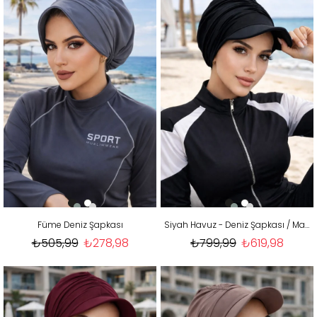
Füme Deniz Şapkası
Siyah Havuz - Deniz Şapkası / Mayo Üstüne Kullanılabilir
₺505,99
₺278,98
₺799,99
₺619,98