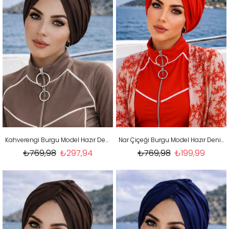
Kahverengi Burgu Model Hazır Deniz - Havuz Bonesi
Nar Çiçeği Burgu Model Hazır Deniz - Havuz Bonesi
₺769,98
₺297,94
₺769,98
₺199,99