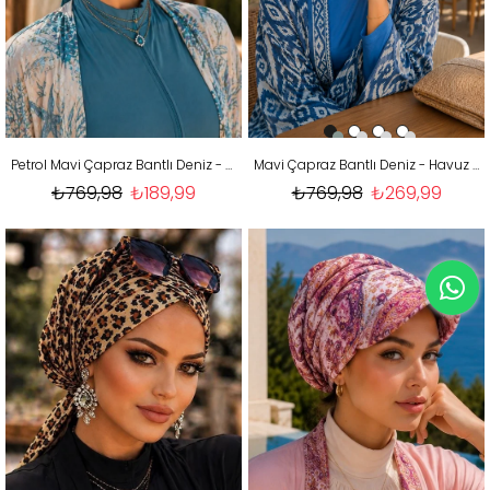
Petrol Mavi Çapraz Bantlı Deniz - Havuz Bonesi
Mavi Çapraz Bantlı Deniz - Havuz Bonesi
₺769,98
₺189,99
₺769,98
₺269,99