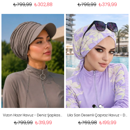
₺799,99
₺302,88
₺799,99
₺379,99
Vizon Hazır Havuz - Deniz Şapkası / Mayo Üstüne Kullanılabilir
Lila Sarı Desenli Çapraz Havuz - Deniz Bonesi
₺799,99
₺319,99
₺769,98
₺199,99