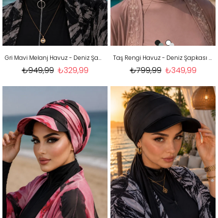
Gri Mavi Melanj Havuz - Deniz Şapkası / Mayo Üstüne Kullanılabilir
Taş Rengi Havuz - Deniz Şapkası / Mayo Üstüne Kullanılabilir
₺949,99
₺329,99
₺799,99
₺349,99