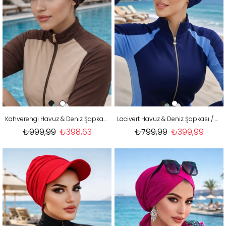
Kahverengi Havuz & Deniz Şapkası / Mayo Üstüne Kullanılabilir
Lacivert Havuz & Deniz Şapkası / Mayo Üstüne Kullanılabilir
₺999,99
₺398,63
₺799,99
₺399,99