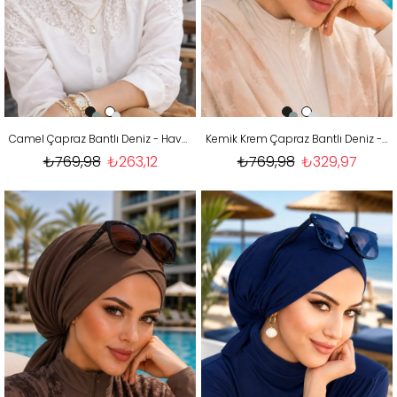
Camel Çapraz Bantlı Deniz - Havuz Bonesi
Kemik Krem Çapraz Bantlı Deniz - Havuz Bonesi
₺769,98
₺263,12
₺769,98
₺329,97