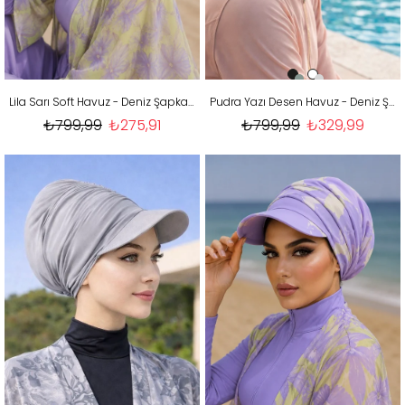
Lila Sarı Soft Havuz - Deniz Şapkası / Mayo Üstüne Kullanılabilir
Pudra Yazı Desen Havuz - Deniz Şapkası / Mayo Üstüne Kullanılabilir
₺799,99
₺275,91
₺799,99
₺329,99