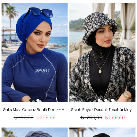
Saks Mavi Çapraz Bantlı Deniz - Havuz Bonesi
Siyah Beyaz Desenli Tesettür Mayo Şapkası
₺769,98
₺269,99
₺1.289,99
₺699,99