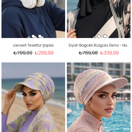
Lacivert Tesettür Şapka
Siyah Bağcıklı Büzgülü Deniz - Havuz Bonesi
₺799,99
₺299,99
₺769,98
₺339,99