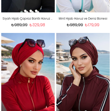
Siyah Hijab Çapraz Bantlı Havuz ve Deniz Bonesi
Mint Hijab Havuz ve Deniz Bonesi
₺989,99
₺329,98
₺989,99
₺179,99