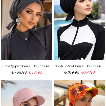
Füme Çapraz Deniz - Havuz Bonesi
Siyah Bağcıklı Deniz - Havuz Bonesi
₺769,98
₺331,98
₺769,98
₺314,98