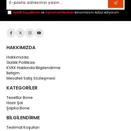
Üyelik koşullarını
ve
kişisel verilerimin
korunmasını kabul ediyorum.
HAKKIMIZDA
Hakkımızda
Gizlilik Politikası
KVKK Hakkında Bilgilendirme
İletişim
Mesafeli Satış Sözleşmesi
KATEGORİLER
Tesettür Bone
Hazır Şal
Şapka Bone
BİLGİLENDİRME
Teslimat Koşulları