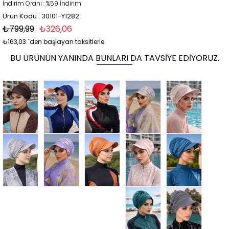
İndirim Oranı
:
%
59
İndirim
Ürün Kodu : 30101-Y1282
₺799,99
₺326,06
₺163,03
`den başlayan taksitlerle
BU ÜRÜNÜN YANINDA BUNLARI DA TAVSIYE EDIYORUZ.