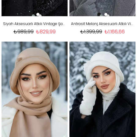
Siyah Aksesuarlı Atkılı Vintage Şapka
Antrasit Melanj Aksesuarlı Atkılı Vintage Şapka
₺989,99
₺829,99
₺1.399,99
₺1.166,66