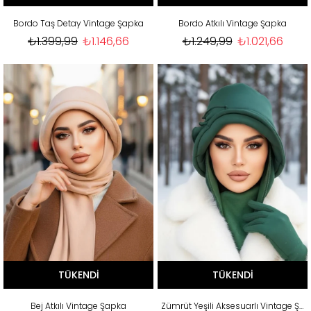
Bordo Taş Detay Vintage Şapka
Bordo Atkılı Vintage Şapka
₺1.399,99
₺1.146,66
₺1.249,99
₺1.021,66
TÜKENDI
TÜKENDI
Bej Atkılı Vintage Şapka
Zümrüt Yeşili Aksesuarlı Vintage Şapka