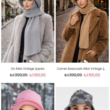
Gri Atkılı Vintage Şapka
Camel Aksesuarlı Atkılı Vintage Şapka
₺1.399,99
₺1.166,66
₺1.399,99
₺1.166,66