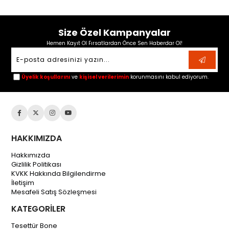
Size Özel Kampanyalar
Hemen Kayıt Ol Fırsatlardan Önce Sen Haberdar Ol!
Üyelik koşullarını
ve
kişisel verilerimin
korunmasını kabul ediyorum.
HAKKIMIZDA
Hakkımızda
Gizlilik Politikası
KVKK Hakkında Bilgilendirme
İletişim
Mesafeli Satış Sözleşmesi
KATEGORİLER
Tesettür Bone