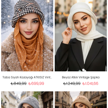
Taba Siyah Kazayağı ATKISIZ Vintage Şapka
Beyaz Atkılı Vintage Şapka
₺849,99
₺699,99
₺1.249,99
₺1.041,66