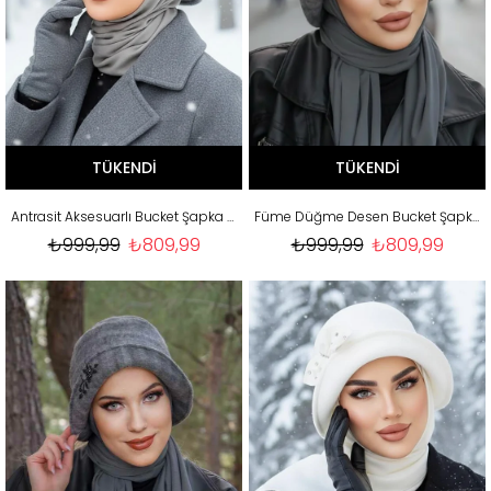
TÜKENDI
TÜKENDI
Antrasit Aksesuarlı Bucket Şapka - 30401
Füme Düğme Desen Bucket Şapka
₺999,99
₺809,99
₺999,99
₺809,99