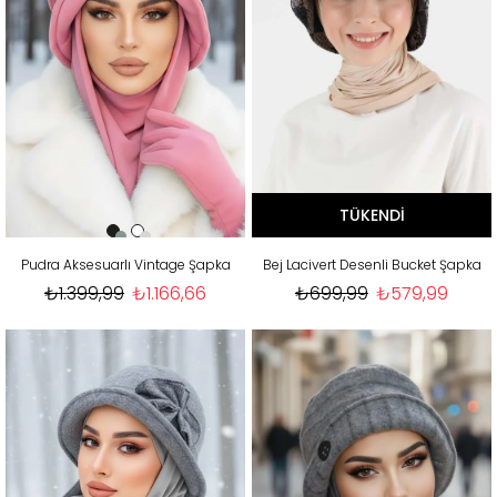
TÜKENDI
Pudra Aksesuarlı Vintage Şapka
Bej Lacivert Desenli Bucket Şapka
₺1.399,99
₺1.166,66
₺699,99
₺579,99