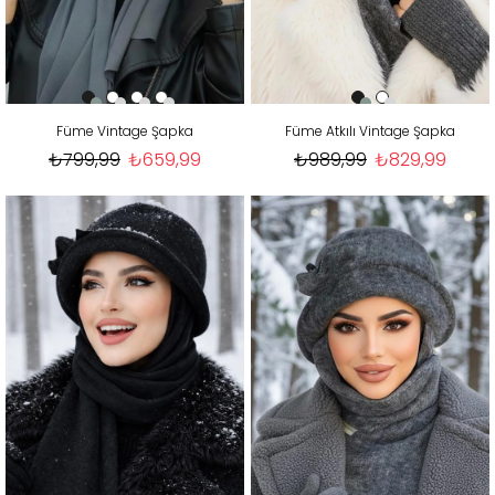
Füme Vintage Şapka
Füme Atkılı Vintage Şapka
₺799,99
₺659,99
₺989,99
₺829,99