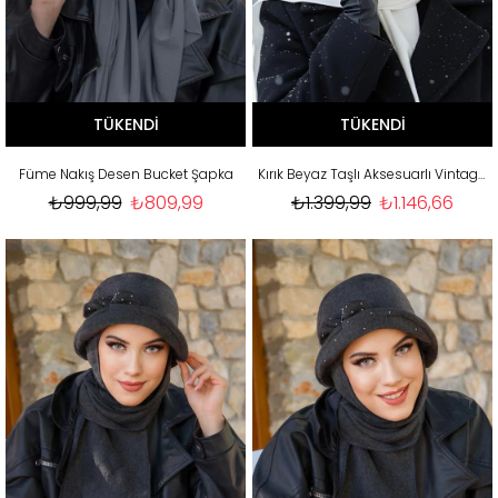
TÜKENDI
TÜKENDI
Füme Nakış Desen Bucket Şapka
Kırık Beyaz Taşlı Aksesuarlı Vintage Şapka
₺999,99
₺809,99
₺1.399,99
₺1.146,66