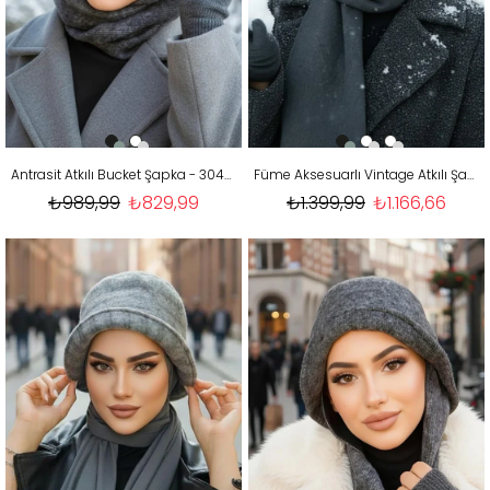
Antrasit Atkılı Bucket Şapka - 30400
Füme Aksesuarlı Vintage Atkılı Şapka
₺989,99
₺829,99
₺1.399,99
₺1.166,66