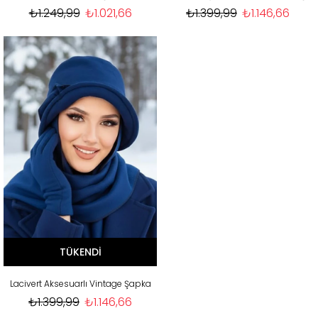
₺1.249,99
₺1.021,66
₺1.399,99
₺1.146,66
TÜKENDI
Lacivert Aksesuarlı Vintage Şapka
₺1.399,99
₺1.146,66