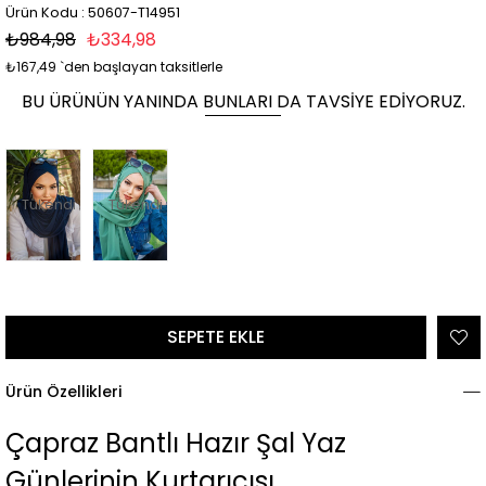
Ürün Kodu : 50607-T14951
₺984,98
₺334,98
₺167,49
`den başlayan taksitlerle
BU ÜRÜNÜN YANINDA BUNLARI DA TAVSIYE EDIYORUZ.
Tükendi
Tükendi
Ürün Özellikleri
Çapraz Bantlı Hazır Şal Yaz
Günlerinin Kurtarıcısı