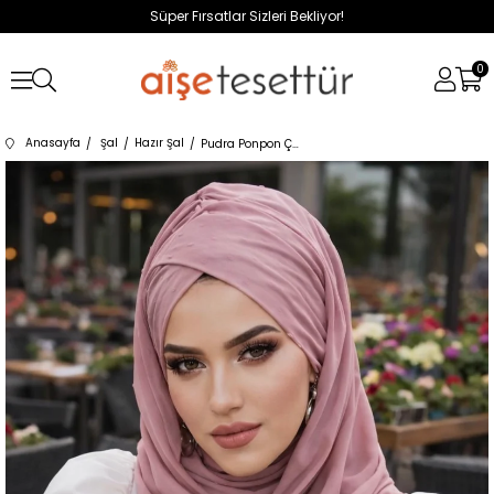
Süper Fırsatlar Sizleri Bekliyor!
0
Anasayfa
Şal
Hazır Şal
Pudra Ponpon Çapraz Bantlı Hazır Şal