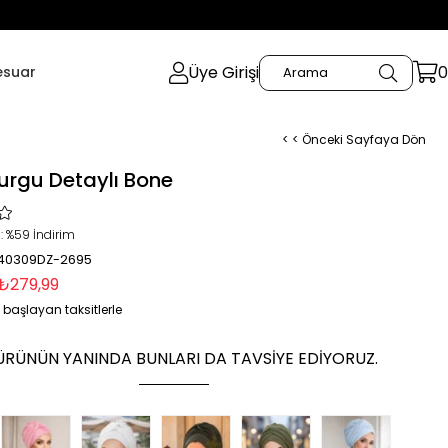
Üye Girişi
0
esuar
< < Önceki Sayfaya Dön
urgu Detaylı Bone
:
%
59
İndirim
 40309DZ-2695
₺279,99
 başlayan taksitlerle
ÜRÜNÜN YANINDA BUNLARI DA TAVSIYE EDIYORUZ.