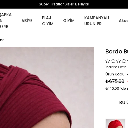
Süper Fırsatlar Sizleri Bekliyor!
ŞAPKA
PLAJ
KAMPANYALI
&
ABİYE
GİYİM
Aks
GİYİM
ÜRÜNLER
BERE
one
Bordo B
İndirim Oranı
Ürün Kodu :
₺675,00
₺140,00
`den
BU 