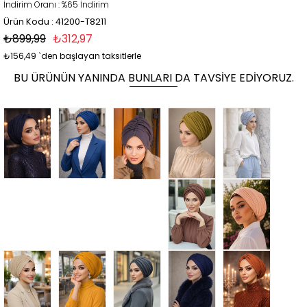
İndirim Oranı
:
%
65
İndirim
Ürün Kodu : 41200-T8211
₺899,99
₺312,97
₺156,49
`den başlayan taksitlerle
BU ÜRÜNÜN YANINDA BUNLARI DA TAVSIYE EDIYORUZ.