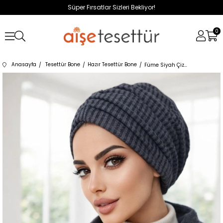
Süper Fırsatlar Sizleri Bekliyor!
0
Anasayfa
Tesettür Bone
Hazır Tesettür Bone
Füme Siyah Çizgili Büzgülü Salaş Bone