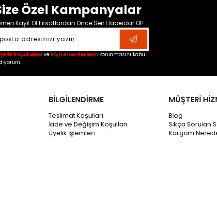
Size Özel Kampanyalar
men Kayıt Ol Fırsatlardan Önce Sen Haberdar Ol!
yelik koşullarını
ve
kişisel verilerimin
korunmasını kabul
diyorum.
BİLGİLENDİRME
MÜŞTERİ HİZ
Teslimat Koşulları
Blog
İade ve Değişim Koşulları
Sıkça Sorulan S
Üyelik İşlemleri
Kargom Nered