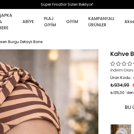
Süper Fırsatlar Sizleri Bekliyor!
ŞAPKA
PLAJ
KAMPANYALI
&
ABİYE
GİYİM
Aks
GİYİM
ÜRÜNLER
BERE
esen Burgu Detaylı Bone
Kahve B
İndirim Oranı
Ürün Kodu :
₺934,99
₺135,00
`den
BU 