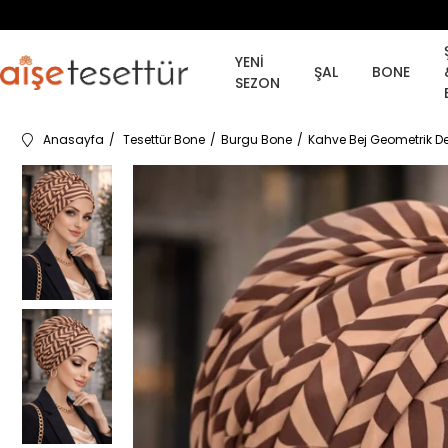
YENİ
ŞAL
BONE
SEZON
Anasayfa
Tesettür Bone
Burgu Bone
Kahve Bej Geometrik D