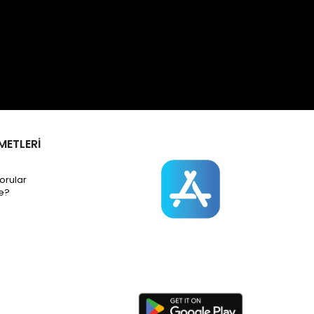
METLERİ
orular
e?