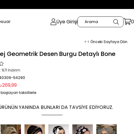
Üye Girişi
0
esuar
< < Önceki Sayfaya Dön
ej Geometrik Desen Burgu Detaylı Bone
:
%
71
İndirim
 40309-54290
₺269,99
 başlayan taksitlerle
ÜRÜNÜN YANINDA BUNLARI DA TAVSIYE EDIYORUZ.