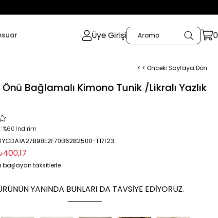
Üye Girişi
0
esuar
< < Önceki Sayfaya Dön
t Önü Bağlamalı Kimono Tunik /Likralı Yazlık
:
%
60
İndirim
 TYCDA1A27B98E2F70B6282500-T17123
₺400,17
 başlayan taksitlerle
ÜRÜNÜN YANINDA BUNLARI DA TAVSIYE EDIYORUZ.