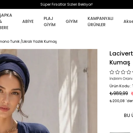
Süper Fırsatlar Sizleri Bekliyor!
ŞAPKA
PLAJ
KAMPANYALI
&
ABİYE
GİYİM
Aks
GİYİM
ÜRÜNLER
BERE
ono Tunik /Likralı Yazlık Kumaş
Laciver
Kumaş
İndirim Oranı
Ürün Kodu :
₺989,99
₺200,08
`den
BU 