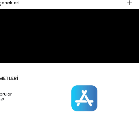
enekleri
METLERİ
orular
e?