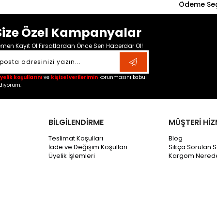
Ödeme Seç
Size Özel Kampanyalar
men Kayıt Ol Fırsatlardan Önce Sen Haberdar Ol!
yelik koşullarını
ve
kişisel verilerimin
korunmasını kabul
diyorum.
BİLGİLENDİRME
MÜŞTERİ HİZ
Teslimat Koşulları
Blog
İade ve Değişim Koşulları
Sıkça Sorulan S
Üyelik İşlemleri
Kargom Nered