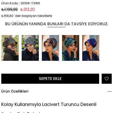
Ürün Kodu : 30109-T3165
₺1.199,99
₺313,20
₺156,60
`den başlayan taksitlerle
BU ÜRÜNÜN YANINDA BUNLARI DA TAVSIYE EDIYORUZ.
Tükendi
Tükendi
Ürün Özellikleri
Kolay Kullanımıyla Lacivert Turuncu Desenli