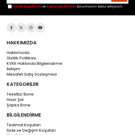
Üyelik koşullarını
ve
kişisel verilerimin
korunmasını kabul ediyorum.
HAKKIMIZDA
Hakkımızda
Gizlilik Politikası
KVKK Hakkında Bilgilendirme
İletişim
Mesafeli Satış Sözleşmesi
KATEGORİLER
Tesettür Bone
Hazır Şal
Şapka Bone
BİLGİLENDİRME
Teslimat Koşulları
İade ve Değişim Koşulları