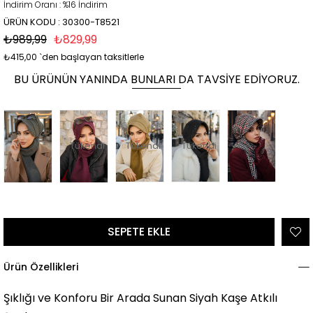
İndirim Oranı
:
%
16
İndirim
ÜRÜN KODU : 30300-T8521
₺989,99
₺829,99
₺415,00
`den başlayan taksitlerle
BU ÜRÜNÜN YANINDA BUNLARI DA TAVSIYE EDIYORUZ.
Tükendi
Tükendi
Tükendi
Ürün Özellikleri
Şıklığı ve Konforu Bir Arada Sunan Siyah Kaşe Atkılı