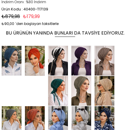
İndirim Oranı
:
%
80
İndirim
Ürün Kodu : 40400-T17139
₺879,98
₺179,99
₺90,00
`den başlayan taksitlerle
BU ÜRÜNÜN YANINDA BUNLARI DA TAVSIYE EDIYORUZ.