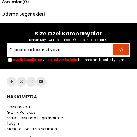
Yorumlar
(0)
Ödeme Seçenekleri
Size Özel Kampanyalar
Hemen Kayıt Ol Fırsatlardan Önce Sen Haberdar Ol!
Üyelik koşullarını
ve
kişisel verilerimin
korunmasını kabul ediyorum.
HAKKIMIZDA
Hakkımızda
Gizlilik Politikası
KVKK Hakkında Bilgilendirme
İletişim
Mesafeli Satış Sözleşmesi